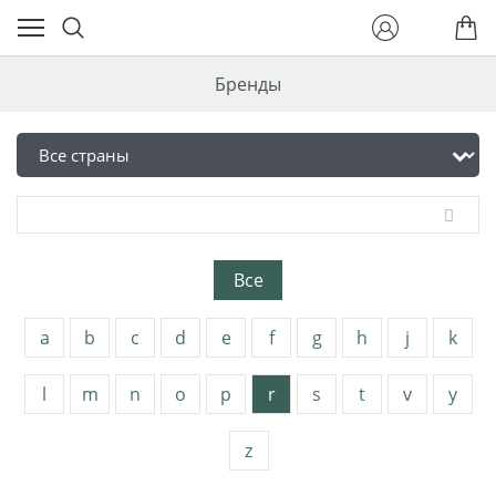
Бренды
Все
a
b
c
d
e
f
g
h
j
k
l
m
n
o
p
r
s
t
v
y
z