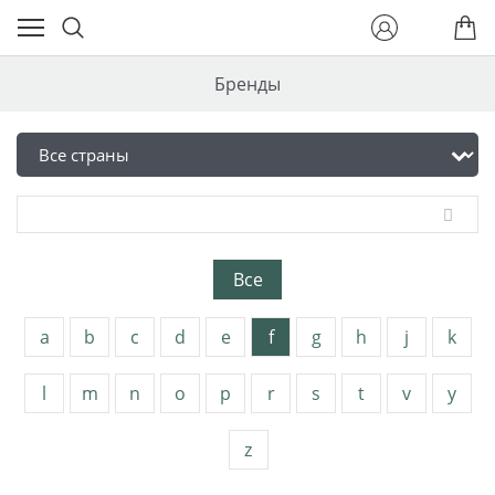
Бренды
Все
a
b
c
d
e
f
g
h
j
k
l
m
n
o
p
r
s
t
v
y
z