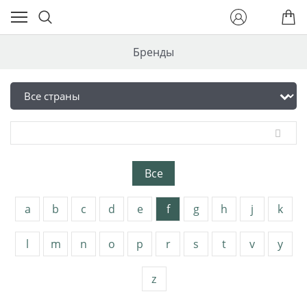
Бренды
Все
a
b
c
d
e
f
g
h
j
k
l
m
n
o
p
r
s
t
v
y
z