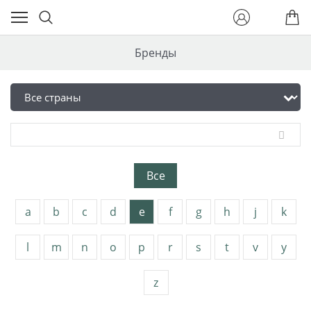
Бренды
Все
a
b
c
d
e
f
g
h
j
k
l
m
n
o
p
r
s
t
v
y
z