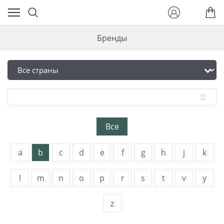
Бренды
Все
a
b
c
d
e
f
g
h
j
k
l
m
n
o
p
r
s
t
v
y
z